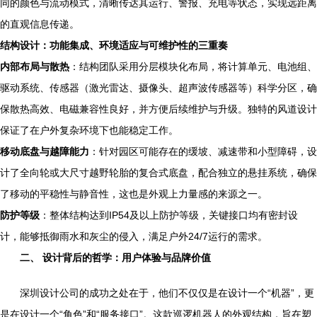
同的颜色与流动模式，清晰传达其运行、警报、充电等状态，实现远距离
的直观信息传递。
结构设计：功能集成、环境适应与可维护性的三重奏
内部布局与散热
：结构团队采用分层模块化布局，将计算单元、电池组、
驱动系统、传感器（激光雷达、摄像头、超声波传感器等）科学分区，确
保散热高效、电磁兼容性良好，并方便后续维护与升级。独特的风道设计
保证了在户外复杂环境下也能稳定工作。
移动底盘与越障能力
：针对园区可能存在的缓坡、减速带和小型障碍，设
计了全向轮或大尺寸越野轮胎的复合式底盘，配合独立的悬挂系统，确保
了移动的平稳性与静音性，这也是外观上力量感的来源之一。
防护等级
：整体结构达到IP54及以上防护等级，关键接口均有密封设
计，能够抵御雨水和灰尘的侵入，满足户外24/7运行的需求。
二、 设计背后的哲学：用户体验与品牌价值
深圳设计公司的成功之处在于，他们不仅仅是在设计一个“机器”，更
是在设计一个“角色”和“服务接口”。这款巡逻机器人的外观结构，旨在塑