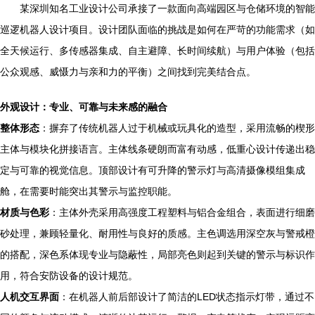
某深圳知名工业设计公司承接了一款面向高端园区与仓储环境的智能
巡逻机器人设计项目。设计团队面临的挑战是如何在严苛的功能需求（如
全天候运行、多传感器集成、自主避障、长时间续航）与用户体验（包括
公众观感、威慑力与亲和力的平衡）之间找到完美结合点。
外观设计：专业、可靠与未来感的融合
整体形态
：摒弃了传统机器人过于机械或玩具化的造型，采用流畅的楔形
主体与模块化拼接语言。主体线条硬朗而富有动感，低重心设计传递出稳
定与可靠的视觉信息。顶部设计有可升降的警示灯与高清摄像模组集成
舱，在需要时能突出其警示与监控职能。
材质与色彩
：主体外壳采用高强度工程塑料与铝合金组合，表面进行细磨
砂处理，兼顾轻量化、耐用性与良好的质感。主色调选用深空灰与警戒橙
的搭配，深色系体现专业与隐蔽性，局部亮色则起到关键的警示与标识作
用，符合安防设备的设计规范。
人机交互界面
：在机器人前后部设计了简洁的LED状态指示灯带，通过不