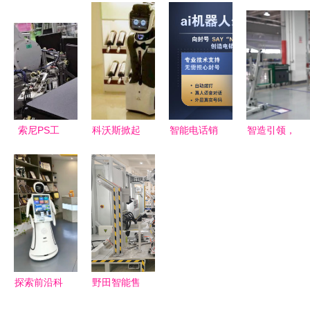
机器人 销
重塑电话销
能硬件初创
雷柏机器人
售趋势与选
售，智能解
企业的生存
提供一站式
购指南
决销售难题
之道与智能
优质解决方
机器人销售
案
策略
索尼PS工
科沃斯掀起
智能电话销
智造引领，
厂的“机械
机器人全球
售机器人
全球瞩目
艺术家” 30
热潮 智能
重塑电销外
常熟高新区
秒组装的魔
家居与清洁
呼的未来格
智能机器人
法与智能机
革命引领未
局
亮相世界人
器人的销售
来
工智能大
革命
会，开启销
售新篇章
探索前沿科
野田智能售
技 一文了
后完善 推