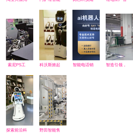
童用品智能
电话机器人
默 母婴智
能仓储升级
机器人 销
重塑电话销
能硬件初创
雷柏机器人
售趋势与选
售，智能解
企业的生存
提供一站式
购指南
决销售难题
之道与智能
优质解决方
机器人销售
案
策略
索尼PS工
科沃斯掀起
智能电话销
智造引领，
厂的“机械
机器人全球
售机器人
全球瞩目
艺术家” 30
热潮 智能
重塑电销外
常熟高新区
秒组装的魔
家居与清洁
呼的未来格
智能机器人
法与智能机
革命引领未
局
亮相世界人
器人的销售
来
工智能大
革命
会，开启销
售新篇章
探索前沿科
野田智能售